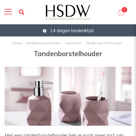
0
MENU
14 dagen bedenktijd
Home
/
Badkamerartikelen
/
Wastafel
/
Tandenborstelhouder
Tandenborstelhouder
Met een tandenborstelhouder heb je nooit meer last van