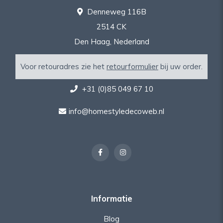
Denneweg 116B
2514 CK
Den Haag, Nederland
Voor retouradres zie het
retourformulier
bij uw order.
+31 (0)85 049 67 10
info@homestyledecoweb.nl
Informatie
Blog