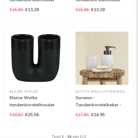
Daily
Daily
€13,28
€13,28
€15,49
€15,49
KLEINE WOLKE
DUTCH WALLCOVERINGS
Kleine Wolke
Sorema -
tandenborstelhouder
Tandenborstelbeker -
Deep
Marble - Silver -
€25,56
€14,95
€29,82
€17,80
Polyresin
Toon
1
-
24
van 112