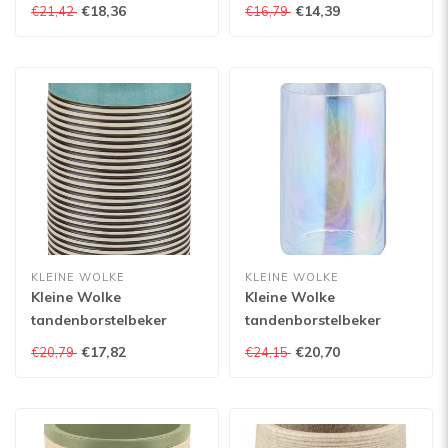
Moss
Navagio
€18,36
€14,39
€21,42
€16,79
KLEINE WOLKE
KLEINE WOLKE
Kleine Wolke
Kleine Wolke
tandenborstelbeker
tandenborstelbeker
Okapi
Opalis
€17,82
€20,70
€20,79
€24,15