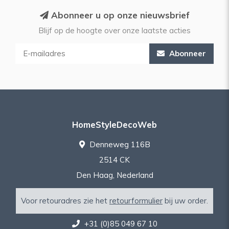
Abonneer u op onze nieuwsbrief
Blijf op de hoogte over onze laatste acties
Abonneer
HomeStyleDecoWeb
Denneweg 116B
2514 CK
Den Haag, Nederland
Voor retouradres zie het
retourformulier
bij uw order.
+31 (0)85 049 67 10