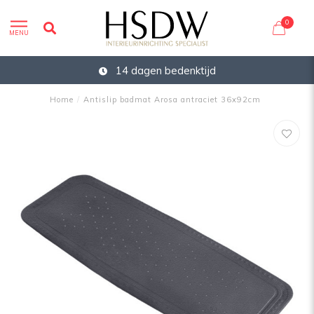
0
MENU
14 dagen bedenktijd
Home
/
Antislip badmat Arosa antraciet 36x92cm