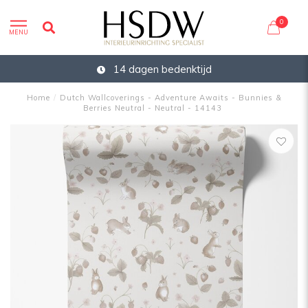
0
MENU
14 dagen bedenktijd
Home
/
Dutch Wallcoverings - Adventure Awaits - Bunnies &
Berries Neutral - Neutral - 14143