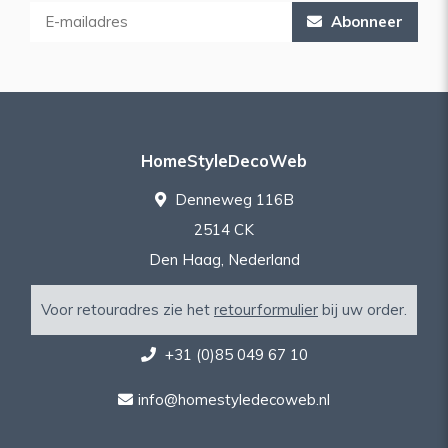
Abonneer
HomeStyleDecoWeb
Denneweg 116B
2514 CK
Den Haag, Nederland
Voor retouradres zie het
retourformulier
bij uw order.
+31 (0)85 049 67 10
info@homestyledecoweb.nl