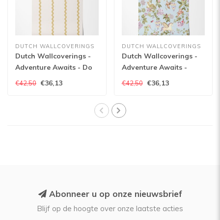
DUTCH WALLCOVERINGS
DUTCH WALLCOVERINGS
Dutch Wallcoverings -
Dutch Wallcoverings -
Adventure Awaits - Do
Adventure Awaits -
The Wiggle Stripe
Away with the Fairies
€36,13
€36,13
€42,50
€42,50
Ochre - Ochre - 13980
Sky Blue - Blue - 14022
Abonneer u op onze nieuwsbrief
Blijf op de hoogte over onze laatste acties