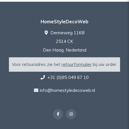
HomeStyleDecoWeb
Denneweg 116B
2514 CK
Den Haag, Nederland
Voor retouradres zie het
retourformulier
bij uw order.
+31 (0)85 049 67 10
info@homestyledecoweb.nl