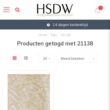
0
MENU
14 dagen bedenktijd
Home
/
Tags
/
21138
Producten getagd met 21138